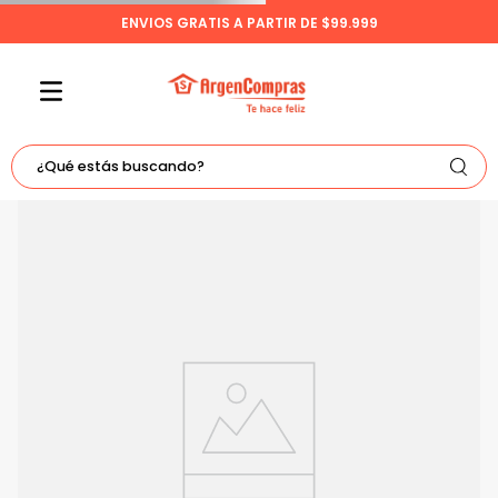
ENVIOS GRATIS A PARTIR DE $99.999
¿Qué estás buscando?
TÉRMINOS MÁS BUSCADOS
1
.
celulares
2
.
freidora
3
.
bicicleta
4
.
tv
5
.
tablet