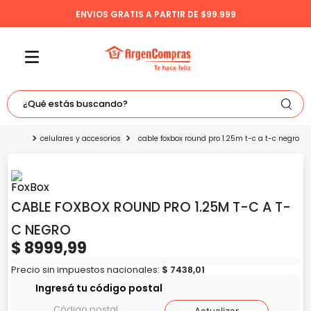
ENVIOS GRATIS A PARTIR DE $99.999
¿Qué estás buscando?
TÉRMINOS MÁS BUSCADOS
celulares y accesorios
cable foxbox round pro 1.25m t-c a t-c negro
1
.
celulares
2
.
freidora
CABLE FOXBOX ROUND PRO 1.25M T-C A T-
3
.
bicicleta
C NEGRO
4
.
tv
$
8999
,
99
5
.
tablet
Precio sin impuestos nacionales:
$
7438
,
01
Ingresá tu código postal