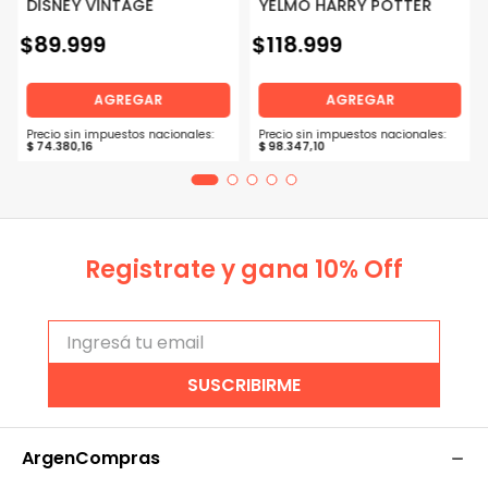
DISNEY VINTAGE
YELMO HARRY POTTER
$
89
.
999
$
118
.
999
AGREGAR
AGREGAR
Precio sin impuestos nacionales:
Precio sin impuestos nacionales:
$
74
.
380
,
16
$
98
.
347
,
10
Registrate y gana 10% Off
SUSCRIBIRME
ArgenCompras