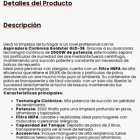
Detalles del Producto
Descripción
Llevá la limpieza de tu hogar a un nivel profesional con la
Aspiradora Ciclónica Goldstar GLD-36
. Gracias a su avanzada
tecnología ciclónica de
2000W de potencia
, este modelo separa
las partículas de suciedad del aire mediante fuerza centrífuga,
manteniendo una succión potente y constante sin necesidad de
bolsas de repuesto.
Ideal para personas con alergias, cuenta con un
filtro HEPA
de alta
eficiencia que retiene el 99,9% de ácaros y partículas de polvo,
devolviendo un aire mucho más puro al ambiente. Su contenedor de
polvo es transparente y de fácil vaciado: con un solo clic liberás la
suciedad directamente al tacho de basura, manteniendo tus
manos siempre limpias.
Características principales:
Tecnología Ciclónica:
Alta potencia de succión sin pérdida
de rendimiento.
Potencia:
2000 Watts para una limpieza profunda en pisos,
alfombras y tapizados.
Filtro HEPA:
Lavable y reutilizable, ideal para hogares con
mascotas o personas alérgicas.
Capacidad del Tanque:
Depósito de polvo de 2 litros,
transparente para ver el nivel de llenado.
Accesorios:
Incluye manguera de alta resistencia, tubos
metálicos telescópicos y cepillo para pisos/alfombras.