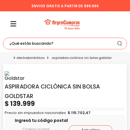
ENVIOS GRATIS A PARTIR DE $99.999
¿Qué estás buscando?
TÉRMINOS MÁS BUSCADOS
electrodomésticos
aspiradora ciclónica sin bolsa goldstar
1
.
celulares
2
.
freidora
ASPIRADORA CICLÓNICA SIN BOLSA
3
.
bicicleta
GOLDSTAR
4
.
tv
$
139
.
999
5
.
tablet
Precio sin impuestos nacionales:
$
115
.
702
,
47
Ingresá tu código postal