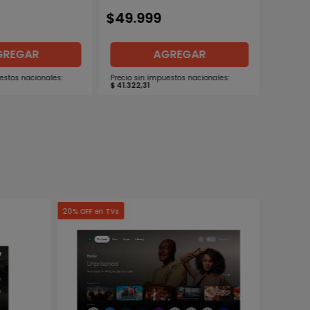
$
49
.
999
GREGAR
AGREGAR
estos nacionales:
Precio sin impuestos nacionales:
$
41
.
322
,
31
20% OFF en TVs