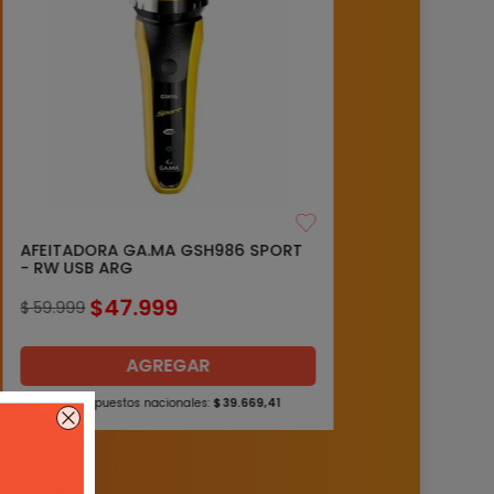
AFEITADORA GA.MA GSH986 SPORT
- RW USB ARG
$
47
.
999
$
59
.
999
AGREGAR
Precio sin impuestos nacionales:
$
39
.
669
,
41