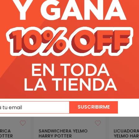
VOS
MÁS VENDIDOS
OF
🧙 Harry Potter⚡🏰
🧙 Harry Potter⚡
SUSCRIBIRME
TRICA
SANDWICHERA YELMO
LICUADORA
OTTER
HARRY POTTER
YELMO HAR