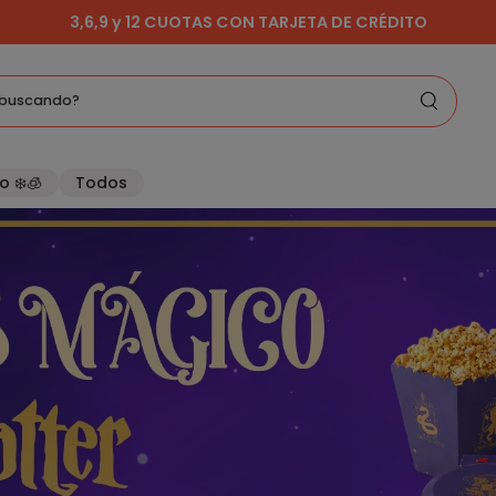
ENVIOS GRATIS A PARTIR DE $99.999
buscando?
o ❄️🧊
Todos