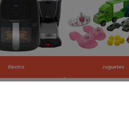
Electro
Juguetes
lar
25% DE DESCUENTO