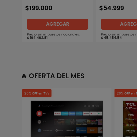
$
199
.
000
$
54
.
999
AGREGAR
AGREG
Precio sin impuestos nacionales:
Precio sin impuestos 
$
164
.
462
,
81
$
45
.
454
,
54
🔥 OFERTA DEL MES
20% OFF en TVs
20% OFF en 