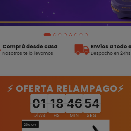
Comprá desde casa
Envíos a todo e
Nosotros te lo llevamos
Despacho en 24hs
⚡ OFERTA RELAMPAGO⚡
01
01
18
18
46
46
52
01
18
46
01
18
46
54
52
54
DÍAS
HS
MIN
SEG
20% OFF