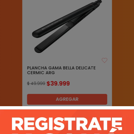
PLANCHA GAMA BELLA DELICATE
CERMIC ARG
$
39
.
999
$
49
.
999
AGREGAR
Precio sin impuestos nacionales:
$
33
.
057
,
84
Ver más productos