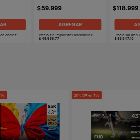
$
59
.
999
$
118
.
999
AR
AGREGAR
A
nacionales:
Precio sin impuestos nacionales:
Precio sin impu
$
49
.
586
,
77
$
98
.
347
,
10
TVs
20% OFF en TVs