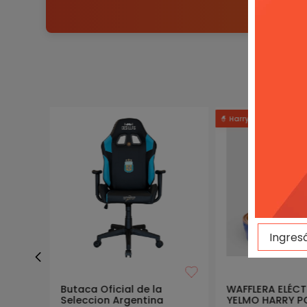
NUE
🧙 Harry Potter⚡🏰
Butaca Oficial de la
WAFFLERA ELÉC
Seleccion Argentina
YELMO HARRY P