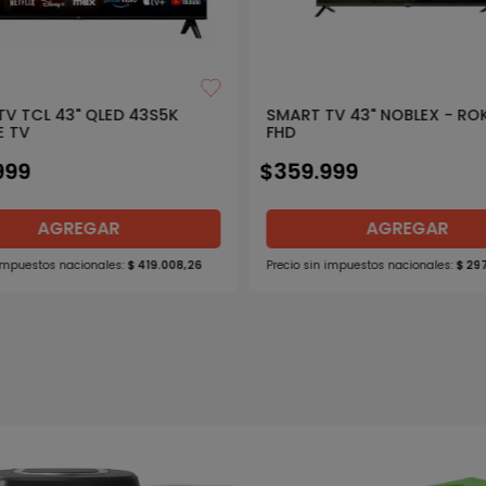
TV TCL 43" QLED 43S5K
SMART TV 43" NOBLEX - RO
 TV
FHD
999
$
359
.
999
AGREGAR
AGREGAR
 impuestos nacionales:
$
419
.
008
,
26
Precio sin impuestos nacionales:
$
29