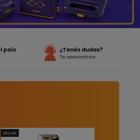
l país
¿Tenés dudas?
Te asesoramos
20% OFF