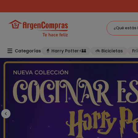
12 CUOTAS CON TARJETA DE CRÉDITO
¿Qué estás 
TÉRMINOS MÁS BUSCADOS
Categorías
🧙 Harry Potter⚡🏰
🚲 Bicicletas
Frí
1
.
celulares
2
.
freidora
3
.
bicicleta
4
.
tv
5
.
tablet