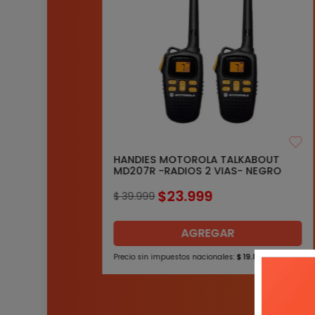
HANDIES MOTOROLA TALKABOUT
MD207R -RADIOS 2 VIAS- NEGRO
$
23
.
999
$
39
.
999
AGREGAR
Precio sin impuestos nacionales:
$
19
.
834
,
70