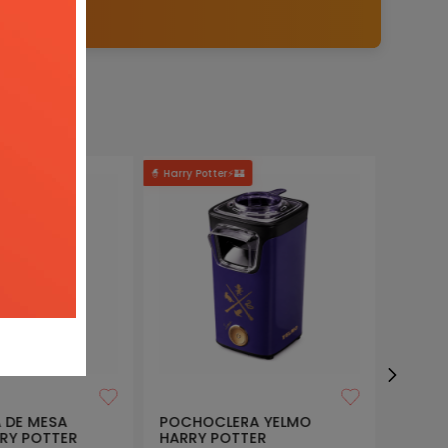
ERTAS

🧙 Harry Potter⚡🏰
 DE MESA
POCHOCLERA YELMO
RY POTTER
HARRY POTTER