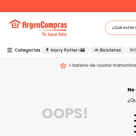
12 CUOTAS CON TARJETA DE CRÉDITO
¿Qué estás 
TÉRMINOS MÁS BUSCADOS
Categorías
🧙 Harry Potter⚡🏰
🚲 Bicicletas
Frí
1
.
celulares
2
.
freidora
bateria-de-cocina-tramontin
3
.
bicicleta
4
.
tv
No 
5
.
tablet
¿Qu
OOPS!