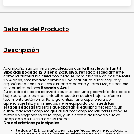
Detalles del Producto
Descripción
Acompañá sus primeras pedaleadas con la
Bicicleta Infantil
Bipokids Rodado 12 Diseño Exclusivo
. Pensada especialmente
como la primera bicicleta con pedales para chicos y chicas de entre
2 y 4 años, este modelo combina una estructura súper segura y
ergonómica con un diseño urbano moderno y llamativo, disponible
en vibrantes colores
Rosado
y
Azul
.
Su cuadro de acero reforzado cuenta con una geometría de acceso
bajo para que los más chiquitos puedan subir y bajar de forma
totalmente autónoma. Para garantizar una experiencia de
aprendizaje feliz y sin miedos, viene equipada con
rueditas
estabilizadoras
traseras que aportan el equilibrio necesario, un
cubre-cadena completo que aísla por completo las partes móviles
evitando enganches en la ropa, y un sistema de frenado suave
adaptado a la fuerza de sus manos.
Características principales:
Rodado 12:
El tamaño de inicio perfecto, recomendado para
niños de 2 a 4 años (estatura aproximada de 85 cm a 100