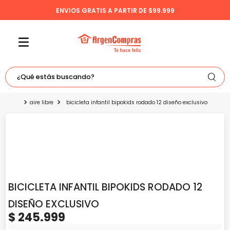
ENVIOS GRATIS A PARTIR DE $99.999
¿Qué estás buscando?
TÉRMINOS MÁS BUSCADOS
aire libre
bicicleta infantil bipokids rodado 12 diseño exclusivo
1
.
celulares
2
.
freidora
BICICLETA INFANTIL BIPOKIDS RODADO 12
3
.
bicicleta
DISEÑO EXCLUSIVO
4
.
tv
$
245
.
999
5
.
tablet
Precio sin impuestos nacionales:
$
203
.
305
,
78
Ingresá tu código postal
Actualizar