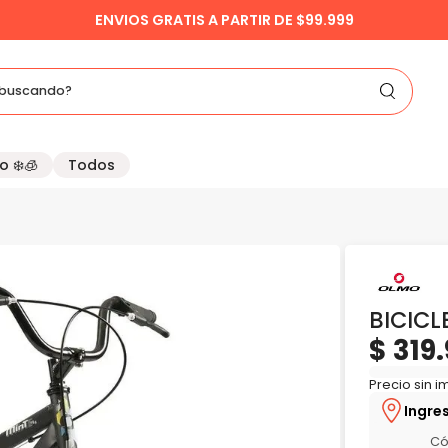
3,6,9 y 12 CUOTAS C
buscando?
o ❄️🧊
Todos
BICIC
$
319
.
Precio sin 
Ingre