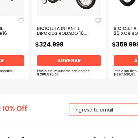
IL
BICICLETA INFANTIL
BICICLET
 R16
BIPOKIDS RODADO 16
20 XC
DISEÑO EXCLUSIVO
$
324
.
999
$
359
.
99
AR
AGREGAR
A
ionales:
Precio sin impuestos nacionales:
Precio sin imp
$
268
.
595
,
03
$
297
.
520
,
65
 10% Off