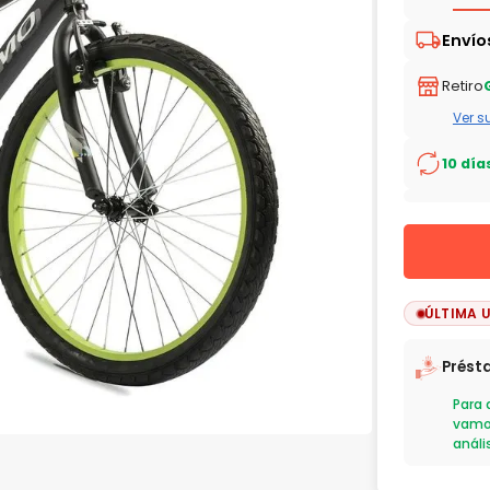
Retiro
Ver s
10 día
ÚLTIMA 
Prést
Para 
vamos
anális