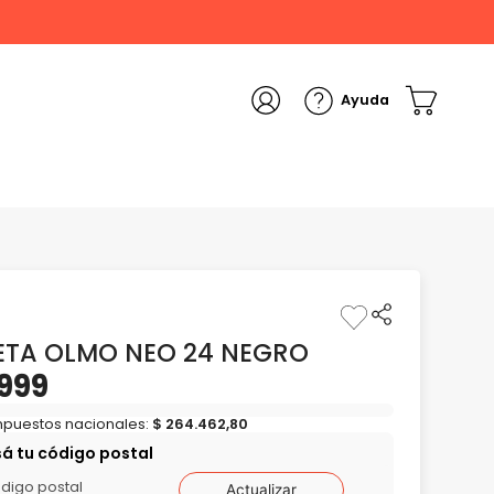
ON TARJETA DE CRÉDITO
LETA OLMO NEO 24 NEGRO
999
impuestos nacionales:
$
264
.
462
,
80
sá tu código postal
Actualizar