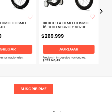
A OLMO COSMO
BICICLETA OLMO COSMO
BIC
R ROJO
16 BOLD NEGRO Y VERDE
T16
9
$
269
.
999
$
5
GREGAR
AGREGAR
uestos nacionales:
Precio sin impuestos nacionales:
Preci
$
223
.
140
,
49
$
45
SUSCRIBIRME