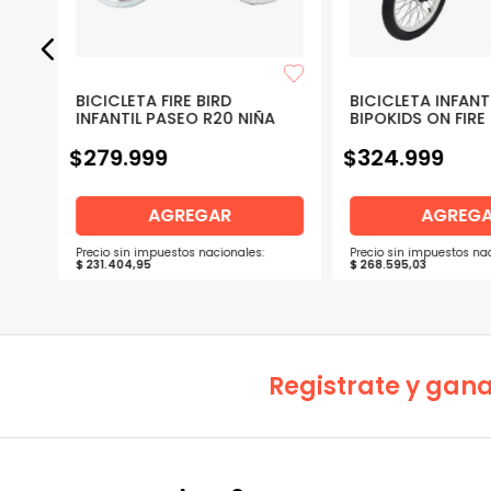
BICICLETA FIRE BIRD
BICICLETA INFANT
ISO
INFANTIL PASEO R20 NIÑA
BIPOKIDS ON FIRE
$
279
.
999
$
324
.
999
AGREGAR
AGREG
Precio sin impuestos nacionales:
Precio sin impuestos nac
$
231
.
404
,
95
$
268
.
595
,
03
Registrate y gana