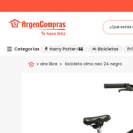
¿Qué estás 
TÉRMINOS MÁS BUSCADOS
Categorías
🧙 Harry Potter⚡🏰
🚲 Bicicletas
Frí
1
.
celulares
2
.
freidora
aire libre
bicicleta olmo neo 24 negro
3
.
bicicleta
4
.
tv
5
.
tablet