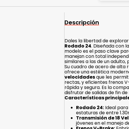
Descripción
Dales la libertad de explor
Rodado 24
. Diseñada con l
modelo es el paso clave para
manejan con total independe
similares a las de un adulto,
Su cuadro de acero de alta r
ofrece una estética modern
velocidades
que les permit
rectas, y eficientes frenos
rápida y segura. Es la compañ
disfrutar de salidas de fin d
Características principale
Rodado 24:
Ideal para
estaturas de entre 1.30
Transmisión de 18 Ve
jóvenes en el manejo d
Frenos V-Brake:
Fabric