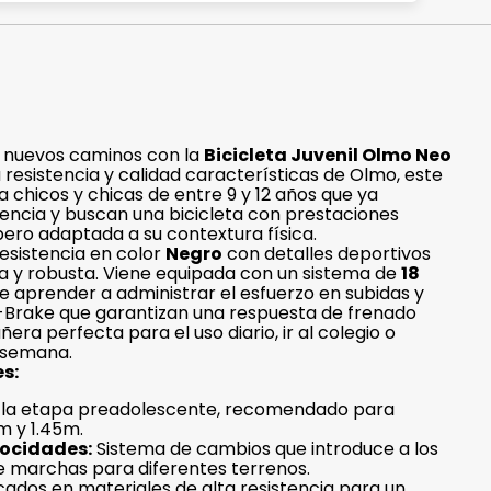
ar nuevos caminos con la
Bicicleta Juvenil Olmo Neo
a resistencia y calidad características de Olmo, este
 chicos y chicas de entre 9 y 12 años que ya
ncia y buscan una bicicleta con prestaciones
 pero adaptada a su contextura física.
esistencia en color
Negro
con detalles deportivos
a y robusta. Viene equipada con un sistema de
18
e aprender a administrar el esfuerzo en subidas y
 V-Brake que garantizan una respuesta de frenado
era perfecta para el uso diario, ir al colegio o
e semana.
s:
 la etapa preadolescente, recomendado para
m y 1.45m.
locidades:
Sistema de cambios que introduce a los
e marchas para diferentes terrenos.
ados en materiales de alta resistencia para un