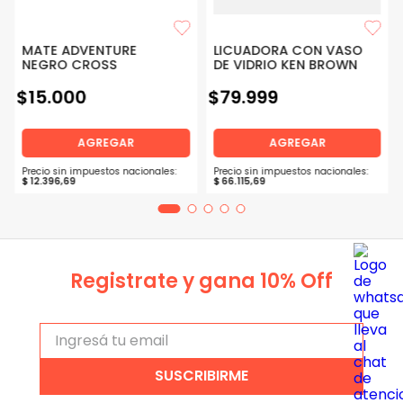
MATE ADVENTURE
LICUADORA CON VASO
NEGRO CROSS
DE VIDRIO KEN BROWN
$
15
.
000
$
79
.
999
AGREGAR
AGREGAR
Precio sin impuestos nacionales:
Precio sin impuestos nacionales:
$
12
.
396
,
69
$
66
.
115
,
69
Registrate y gana 10% Off
SUSCRIBIRME