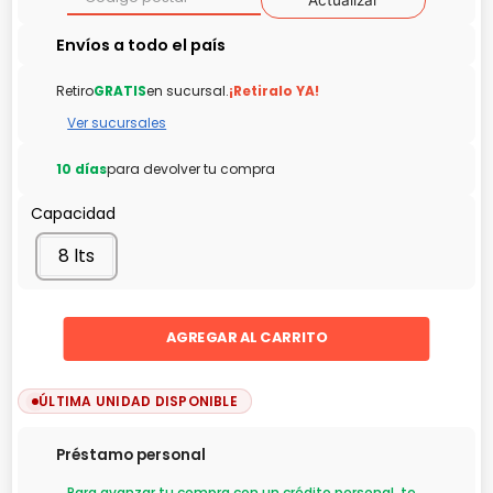
Actualizar
Retiro
GRATIS
en sucursal.
¡Retiralo YA!
Ver sucursales
10 días
para devolver tu compra
Capacidad
8 lts
AGREGAR AL CARRITO
ÚLTIMA UNIDAD DISPONIBLE
Préstamo personal
Para avanzar tu compra con un crédito personal, te