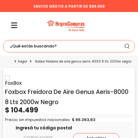
ENVIOS GRATIS A PARTIR DE $99.999
¿Qué estás buscando?
TÉRMINOS MÁS BUSCADOS
hogar
foxbox freidora de aire genus aeris-8000 8 lts 2000w negro
1
.
celulares
2
.
freidora
Foxbox Freidora De Aire Genus Aeris-8000
3
.
bicicleta
8 Lts 2000w Negro
4
.
tv
$
104
.
499
5
.
tablet
Precio sin impuestos nacionales:
$
86
.
363
,
63
Ingresá tu código postal