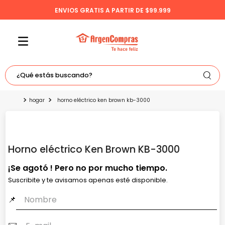
ENVIOS GRATIS A PARTIR DE $99.999
¿Qué estás buscando?
TÉRMINOS MÁS BUSCADOS
hogar
horno eléctrico ken brown kb-3000
1
.
celulares
2
.
freidora
3
.
bicicleta
Horno eléctrico Ken Brown KB-3000
4
.
tv
5
.
tablet