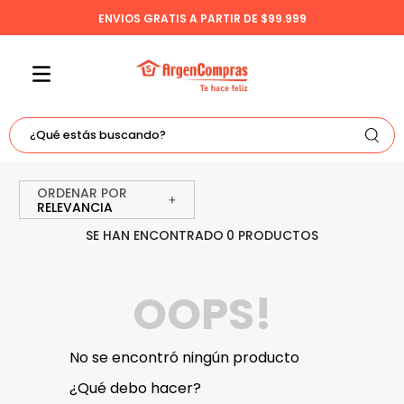
ENVIOS GRATIS A PARTIR DE $99.999
¿Qué estás buscando?
TÉRMINOS MÁS BUSCADOS
ORDENAR POR
1
.
celulares
RELEVANCIA
2
.
freidora
0
PRODUCTOS
3
.
bicicleta
OOPS!
4
.
tv
5
.
tablet
No se encontró ningún producto
¿Qué debo hacer?