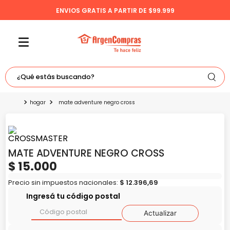
ENVIOS GRATIS A PARTIR DE $99.999
¿Qué estás buscando?
TÉRMINOS MÁS BUSCADOS
hogar
mate adventure negro cross
1
.
celulares
2
.
freidora
MATE ADVENTURE NEGRO CROSS
3
.
bicicleta
$
15
.
000
4
.
tv
Precio sin impuestos nacionales:
$
12
.
396
,
69
5
.
tablet
Ingresá tu código postal
Actualizar