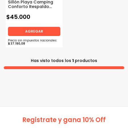
Sillón Playa Camping
Conforto Respaldo
Alto Rafia Aluminio
$
MOR
45
.
000
AGREGAR
Precio sin impuestos nacionales:
$
37
.
190
,
08
Has visto todos los
1
productos
Registrate y gana 10% Off