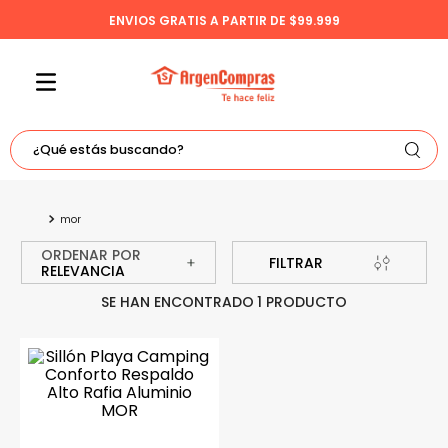
ENVIOS GRATIS A PARTIR DE $99.999
¿Qué estás buscando?
TÉRMINOS MÁS BUSCADOS
mor
1
.
celulares
ORDENAR POR
2
.
freidora
FILTRAR
RELEVANCIA
3
.
bicicleta
1
PRODUCTO
4
.
tv
5
.
tablet