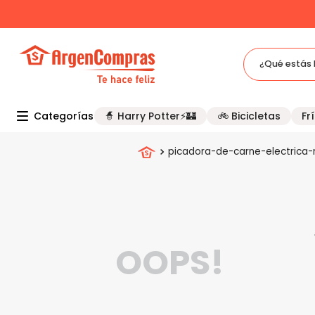
¿Qué estás 
TÉRMINOS MÁS BUSCADOS
Categorías
🧙 Harry Potter⚡🏰
🚲 Bicicletas
Frí
1
.
celulares
2
.
freidora
picadora-de-carne-electrica-
3
.
bicicleta
4
.
tv
5
.
tablet
OOPS!