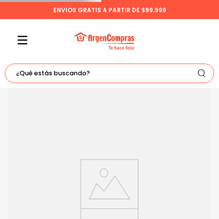
ENVIOS GRATIS A PARTIR DE $99.999
¿Qué estás buscando?
TÉRMINOS MÁS BUSCADOS
1
.
celulares
2
.
freidora
3
.
bicicleta
4
.
tv
5
.
tablet