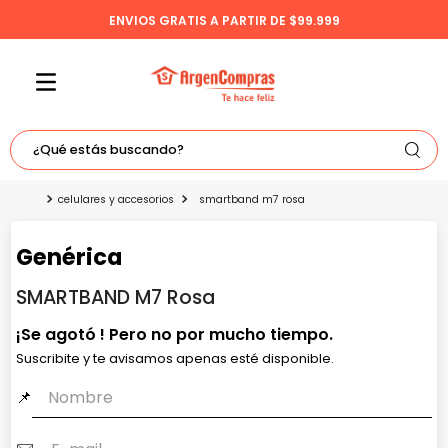
ENVIOS GRATIS A PARTIR DE $99.999
¿Qué estás buscando?
TÉRMINOS MÁS BUSCADOS
celulares y accesorios
smartband m7 rosa
1
.
celulares
Genérica
2
.
freidora
SMARTBAND M7 Rosa
3
.
bicicleta
4
.
tv
5
.
tablet