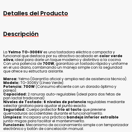
Detalles del Producto
Descripción
La
Yelmo TO-3006V
es una tostadora eléctrica compacta y
funcional que destaca por su atractivo acabado en
color verde
oliva
, ideal para darle un toque moderno y distintivo a la cocina.
Con una potencia de
700W
, garantiza un tostado rápido y uniforme
en el uso diario, combinando un manejo simple con la seguridad
que ofrece su estructura aislante.
Marca:
Yelmo (Garantía oficial y amplia red de asistencia técnica).
Modelo:
TO-3006V (Línea Verde).
Potencia:
700W
(Consumo eficiente con un dorado óptimo y
parejo).
Capacidad:
2 ranuras auto-regulables (ideal para dos fetas de
pan lactal tradicional).
Niveles de Tostado:
6 niveles de potencia
regulables mediante
selector giratorio para ajustar el punto exacto.
Seguridad:
Cuerpo protector
frío al tacto
que previene
quemaduras accidentales durante el funcionamiento.
Limpieza:
Incorpora una práctica
bandeja inferior extraíble
junta-migas para facilitar el mantenimiento.
Funciones:
Mecanismo de accionamiento simple con temporizador
electrónico y botón de cancelación manual.