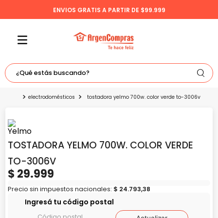
ENVIOS GRATIS A PARTIR DE $99.999
¿Qué estás buscando?
TÉRMINOS MÁS BUSCADOS
electrodomésticos
tostadora yelmo 700w. color verde to-3006v
1
.
celulares
2
.
freidora
TOSTADORA YELMO 700W. COLOR VERDE
3
.
bicicleta
TO-3006V
4
.
tv
$
29
.
999
5
.
tablet
Precio sin impuestos nacionales:
$
24
.
793
,
38
Ingresá tu código postal