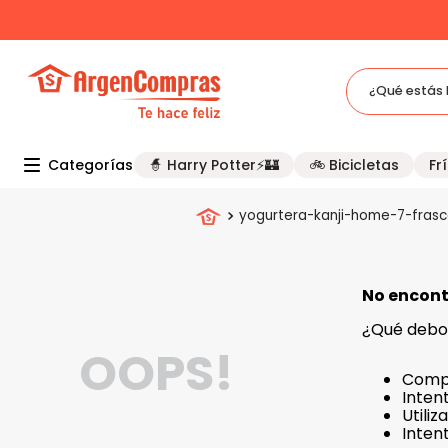
¿Qué estás 
TÉRMINOS MÁS BUSCADOS
Categorías
🧙 Harry Potter⚡🏰
🚲 Bicicletas
Frí
1
.
celulares
2
.
freidora
yogurtera-kanji-home-7-frasc
3
.
bicicleta
4
.
tv
No encont
5
.
tablet
¿Qué debo
OOPS!
Compr
Intent
Utili
Inten