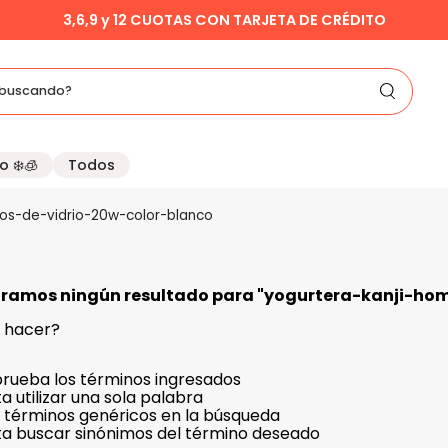
3,6,9 y 12 CUOTAS CON TARJETA DE CRÉDITO
buscando?
o ❄️🧊
Todos
os-de-vidrio-20w-color-blanco
ramos ningún resultado para "
yogurtera-kanji-hom
 hacer?
ueba los términos ingresados
a utilizar una sola palabra
za términos genéricos en la búsqueda
ta buscar sinónimos del término deseado