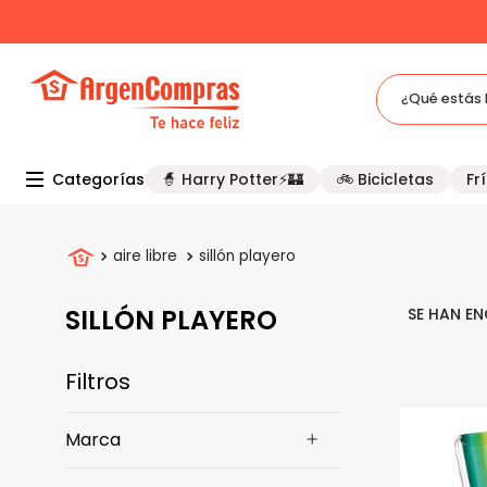
¿Qué estás 
TÉRMINOS MÁS BUSCADOS
Categorías
🧙 Harry Potter⚡🏰
🚲 Bicicletas
Frí
1
.
celulares
2
.
freidora
aire libre
sillón playero
3
.
bicicleta
4
.
tv
SILLÓN PLAYERO
5
.
tablet
Filtros
Marca
Mor
(
1
)