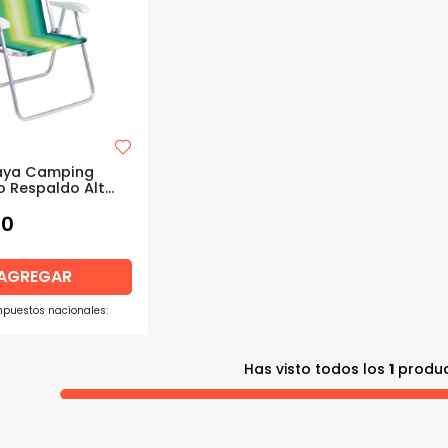
laya Camping
o Respaldo Alto
luminio MOR
00
AGREGAR
impuestos nacionales:
Has visto todos los
1
produ