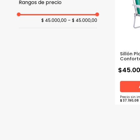
Rangos de precio
$ 45.000,00
–
$ 45.000,00
Sillón P
Confort
Rafia A
$
45
.
0
Precio sin 
$
37
.
190
,
08